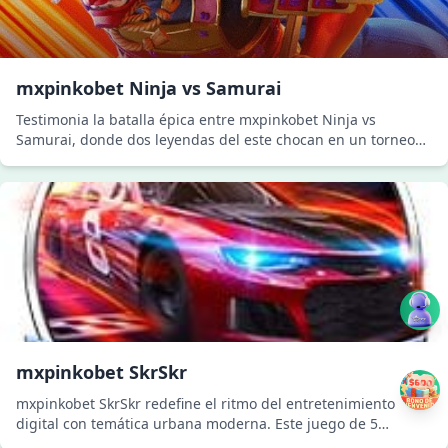
mxpinkobet Ninja vs Samurai
Testimonia la batalla épica entre mxpinkobet Ninja vs
Samurai, donde dos leyendas del este chocan en un torneo
digital. Este juego de 5 carretes y 3 filas cuenta con 30 líneas
de pago. Con una frecuencia de impacto del 29% y giros
gratis activables cada 60 giros, enfrenta una volatilidad
media-alta. Los premios pueden llegar hasta x3000 tu
apuesta, con opciones desde $0.25 hasta $200. Ideal para
fanáticos competitivos de duelos históricos.
mxpinkobet SkrSkr
mxpinkobet SkrSkr redefine el ritmo del entretenimiento
digital con temática urbana moderna. Este juego de 5
carretes y 3 filas cuenta con 40 líneas de pago estratégicas.