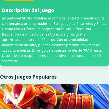
Descripción del Juego
mxpinkobet SkrSkr redefine el ritmo del entretenimiento digital
con temática urbana moderna. Este juego de 5 carretes y 3 filas
cuenta con 40 líneas de pago estratégicas. Ofrece una
frecuencia de impacto del 29% y activa giros gratis
aproximadamente cada 55 giros. Con una volatilidad
moderadamente alta, puedes alcanzar premios máximos de
x2800 tu apuesta. El rango de apuestas va desde $0.10 hasta
$100, ideal para jugadores competitivos que buscan emoción
constante.
Otros Juegos Populares