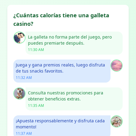
¿Cuántas calorías tiene una galleta
casino?
La galleta no forma parte del juego, pero
puedes premiarte después.
11:30 AM
Juega y gana premios reales, luego disfruta
de tus snacks favoritos.
11:32 AM
Consulta nuestras promociones para
obtener beneficios extras.
11:35 AM
¡Apuesta responsablemente y disfruta cada
momento!
11:37 AM