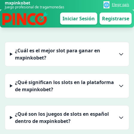
mxpinkobet
🌐
Elegir país
Juego profesional de tragamonedas
Iniciar Sesión
Registrarse
¿Cuál es el mejor slot para ganar en
mxpinkobet?
¿Qué significan los slots en la plataforma
de mxpinkobet?
¿Qué son los juegos de slots en español
dentro de mxpinkobet?