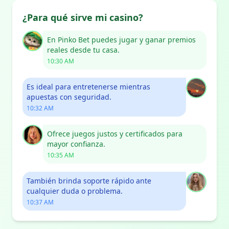
¿Para qué sirve mi casino?
En Pinko Bet puedes jugar y ganar premios
reales desde tu casa.
10:30 AM
Es ideal para entretenerse mientras
apuestas con seguridad.
10:32 AM
Ofrece juegos justos y certificados para
mayor confianza.
10:35 AM
También brinda soporte rápido ante
cualquier duda o problema.
10:37 AM