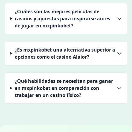
¿Cuáles son las mejores películas de
casinos y apuestas para inspirarse antes
de jugar en mxpinkobet?
¿Es mxpinkobet una alternativa superior a
opciones como el casino Alaior?
¿Qué habilidades se necesitan para ganar
en mxpinkobet en comparación con
trabajar en un casino físico?